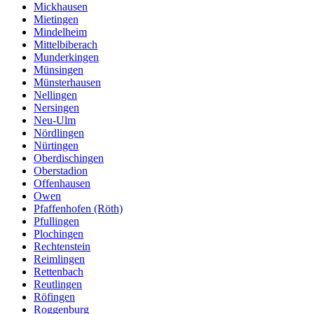
Mickhausen
Mietingen
Mindelheim
Mittelbiberach
Munderkingen
Münsingen
Münsterhausen
Nellingen
Nersingen
Neu-Ulm
Nördlingen
Nürtingen
Oberdischingen
Oberstadion
Offenhausen
Owen
Pfaffenhofen (Röth)
Pfullingen
Plochingen
Rechtenstein
Reimlingen
Rettenbach
Reutlingen
Röfingen
Roggenburg