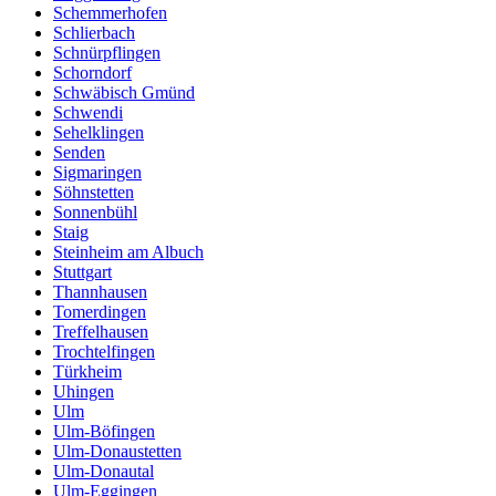
Schemmerhofen
Schlierbach
Schnürpflingen
Schorndorf
Schwäbisch Gmünd
Schwendi
Sehelklingen
Senden
Sigmaringen
Söhnstetten
Sonnenbühl
Staig
Steinheim am Albuch
Stuttgart
Thannhausen
Tomerdingen
Treffelhausen
Trochtelfingen
Türkheim
Uhingen
Ulm
Ulm-Böfingen
Ulm-Donaustetten
Ulm-Donautal
Ulm-Eggingen