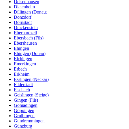
Deisenhausen
Dietenheim
Dillingen (Donau)
Donzdorf
Dornstadt
Drackenstein
Eberhardzell
Ebersbach (Fils)
Ebershausen
Ehingen
Ehingen (Donau)
Elchingen
Emerkingen
Erbach
Erkheim
Esslingen (Neckar)
Filderstadt
Fischach
Geislingen (Steige)
Gingen (Fils)
Gomadingen
Göppingen
Gruibingen
Gundremmingen
Günzburg