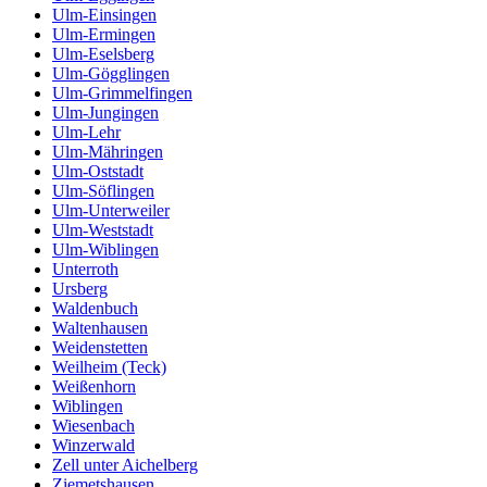
Ulm-Einsingen
Ulm-Ermingen
Ulm-Eselsberg
Ulm-Gögglingen
Ulm-Grimmelfingen
Ulm-Jungingen
Ulm-Lehr
Ulm-Mähringen
Ulm-Oststadt
Ulm-Söflingen
Ulm-Unterweiler
Ulm-Weststadt
Ulm-Wiblingen
Unterroth
Ursberg
Waldenbuch
Waltenhausen
Weidenstetten
Weilheim (Teck)
Weißenhorn
Wiblingen
Wiesenbach
Winzerwald
Zell unter Aichelberg
Ziemetshausen