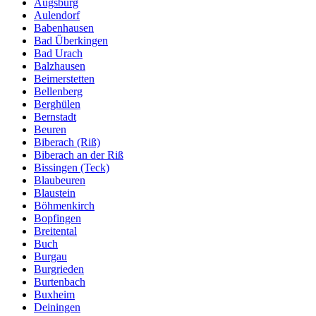
Augsburg
Aulendorf
Babenhausen
Bad Überkingen
Bad Urach
Balzhausen
Beimerstetten
Bellenberg
Berghülen
Bernstadt
Beuren
Biberach (Riß)
Biberach an der Riß
Bissingen (Teck)
Blaubeuren
Blaustein
Böhmenkirch
Bopfingen
Breitental
Buch
Burgau
Burgrieden
Burtenbach
Buxheim
Deiningen