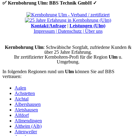
✅ Kernbohrung Ulm: BBS Technik GmbH ✓
Kontakt/Anfrage
|
Leistungen (Ulm)
Impressum |
Datenschutz |
Über uns
Kernbohrung Ulm
: Schwäbische Sorgfalt, zufriedene Kunden &
über 25 Jahre Erfahrung.
Ihr zertifizierter Kernbohren-Profi für die Region
Ulm
u.
Umgebung.
In folgenden Regionen rund um
Ulm
können Sie auf BBS
vertrauen:
Aalen
Achstetten
Aichtal
Albershausen
Aletshausen
Alfdorf
Allmendingen
Altheim (Alb)
Attenweiler