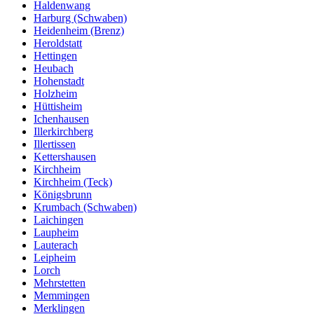
Haldenwang
Harburg (Schwaben)
Heidenheim (Brenz)
Heroldstatt
Hettingen
Heubach
Hohenstadt
Holzheim
Hüttisheim
Ichenhausen
Illerkirchberg
Illertissen
Kettershausen
Kirchheim
Kirchheim (Teck)
Königsbrunn
Krumbach (Schwaben)
Laichingen
Laupheim
Lauterach
Leipheim
Lorch
Mehrstetten
Memmingen
Merklingen