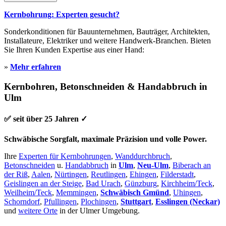
Kernbohrung: Experten gesucht?
Sonderkonditionen für Bauunternehmen, Bauträger, Architekten,
Installateure, Elektriker und weitere Handwerk-Branchen. Bieten
Sie Ihren Kunden Expertise aus einer Hand:
»
Mehr erfahren
Kernbohren, Betonschneiden & Handabbruch in
Ulm
✅ seit über 25 Jahren ✓
Schwäbische Sorgfalt, maximale Präzision und volle Power.
Ihre
Experten für Kernbohrungen
,
Wanddurchbruch
,
Betonschneiden
u.
Handabbruch
in
Ulm
,
Neu-Ulm
,
Biberach an
der Riß
,
Aalen
,
Nürtingen
,
Reutlingen
,
Ehingen
,
Filderstadt
,
Geislingen an der Steige
,
Bad Urach
,
Günzburg
,
Kirchheim/Teck
,
Weilheim/Teck
,
Memmingen
,
Schwäbisch Gmünd
,
Uhingen
,
Schorndorf
,
Pfullingen
,
Plochingen
,
Stuttgart
,
Esslingen (Neckar)
und
weitere Orte
in der Ulmer Umgebung.