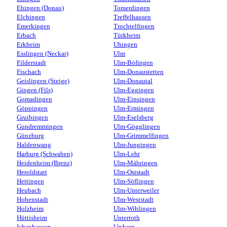
Ehingen (Donau)
Tomerdingen
Elchingen
Treffelhausen
Emerkingen
Trochtelfingen
Erbach
Türkheim
Erkheim
Uhingen
Esslingen (Neckar)
Ulm
Filderstadt
Ulm-Böfingen
Fischach
Ulm-Donaustetten
Geislingen (Steige)
Ulm-Donautal
Gingen (Fils)
Ulm-Eggingen
Gomadingen
Ulm-Einsingen
Göppingen
Ulm-Ermingen
Gruibingen
Ulm-Eselsberg
Gundremmingen
Ulm-Gögglingen
Günzburg
Ulm-Grimmelfingen
Haldenwang
Ulm-Jungingen
Harburg (Schwaben)
Ulm-Lehr
Heidenheim (Brenz)
Ulm-Mähringen
Heroldstatt
Ulm-Oststadt
Hettingen
Ulm-Söflingen
Heubach
Ulm-Unterweiler
Hohenstadt
Ulm-Weststadt
Holzheim
Ulm-Wiblingen
Hüttisheim
Unterroth