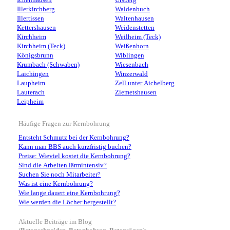
Ichenhausen
Ursberg
Illerkirchberg
Waldenbuch
Illertissen
Waltenhausen
Kettershausen
Weidenstetten
Kirchheim
Weilheim (Teck)
Kirchheim (Teck)
Weißenhorn
Königsbrunn
Wiblingen
Krumbach (Schwaben)
Wiesenbach
Laichingen
Winzerwald
Laupheim
Zell unter Aichelberg
Lauterach
Ziemetshausen
Leipheim
Häufige Fragen zur Kernbohrung
Entsteht Schmutz bei der Kernbohrung?
Kann man BBS auch kurzfristig buchen?
Preise: Wieviel kostet die Kernbohrung?
Sind die Arbeiten lärmintensiv?
Suchen Sie noch Mitarbeiter?
Was ist eine Kernbohrung?
Wie lange dauert eine Kernbohrung?
Wie werden die Löcher hergestellt?
Aktuelle Beiträge im Blog