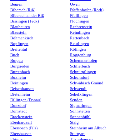
Beuren
Owen
Biberach (Riß)
Pfaffenhofen (Röth)
Biberach an der Riß
Pfullingen
Bissingen (Teck)
Plochingen
Blaubeuren
Rechtenstein
Blaustein
Reimlingen
Böhmenkirch
Rettenbach
Bopfingen
Reutlingen
Breitental
Röfingen
Buch
Roggenburg
Burgau
Schemmerhofen
Burgrieden
Schlierbach
Burtenbach
Schnürpflingen
Buxheim
Schorndorf
Deiningen
Schwäbisch Gmünd
Deisenhausen
Schwendi
Dietenheim
Sehelklingen
Dillingen (Donau)
Senden
Donzdorf
Sigmaringen
Dornstadt
Söhnstetten
Drackenstein
Sonnenbühl
Eberhardzell
Staig
Ebersbach (Fils)
Steinheim am Albuch
Ebershausen
Stuttgart
Ehingen
Thannhausen