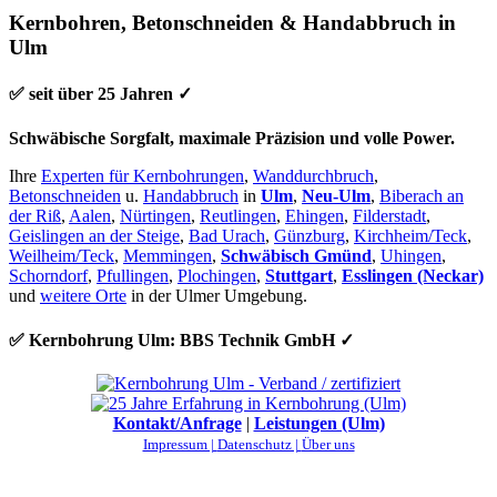
Kernbohren, Betonschneiden & Handabbruch in
Ulm
✅ seit über 25 Jahren ✓
Schwäbische Sorgfalt, maximale Präzision und volle Power.
Ihre
Experten für Kernbohrungen
,
Wanddurchbruch
,
Betonschneiden
u.
Handabbruch
in
Ulm
,
Neu-Ulm
,
Biberach an
der Riß
,
Aalen
,
Nürtingen
,
Reutlingen
,
Ehingen
,
Filderstadt
,
Geislingen an der Steige
,
Bad Urach
,
Günzburg
,
Kirchheim/Teck
,
Weilheim/Teck
,
Memmingen
,
Schwäbisch Gmünd
,
Uhingen
,
Schorndorf
,
Pfullingen
,
Plochingen
,
Stuttgart
,
Esslingen (Neckar)
und
weitere Orte
in der Ulmer Umgebung.
✅ Kernbohrung Ulm: BBS Technik GmbH ✓
Kontakt/Anfrage
|
Leistungen (Ulm)
Impressum |
Datenschutz |
Über uns