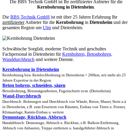
Die BBS Technik GmbH ist Ihr zertifizierter Anbieter für die
Kernbohrung in Dietenheim
.
Die
BBS Technik GmbH
ist mit über 25 Jahren Erfahrung Ihr
zertifizierter
Anbieter für die
Kernbohrung
in
Dietenheim
und der
gesamten Region um
Ulm
und Dietenheim.
Schwäbische Sorgfalt, moderne Technik und geschultes
Fachpersonal
in Dietenheim für
Kernbohren, Betonbohren,
Wanddurchbruch
und weitere Dienste.
Kernbohrung in Dietenheim
Kernbohrung bzw. Kernlochbohrung in Dietenheim + 200km, seit mehr als 25
Jahren Expertise in der Region
Beton bohren, schneiden, sägen
Betonbohrung, Betonsägearbeiten, Fugenschnitt uvm. (Dietenheim)
Wand-Durchbruch
Durchbruch: Bohrungen und Durchbruch von Wände, Beton, Mauer, Stein u.ä
in Dietenheim, z.B. zum Erweitern von Räumen, Einbau von Türen u. Fenster,
Klimaanlage, Kamin-Einbau u. weitere
Demontage, Rückbau, Abbruch
Handabbruch: Demontage, Abbruch u. Rückbau, z.B. Balkon-Entfernung,
Abbruch von Anbauten, Treppe entfernen u. handgeführter Abbruch in