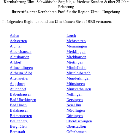
Kernbohrung Ulm
: Schwäbische Sorgfalt, zufriedene Kunden & über 25 Jahre
Erfahrung.
Ihr zertifizierter Kernbohren-Profi für die Region
Ulm
u. Umgebung.
In folgenden Regionen rund um
Ulm
können Sie auf BBS vertrauen:
Aalen
Lorch
Achstetten
Mehrstetten
Aichtal
Memmingen
Albershausen
Merklingen
Aletshausen
Mickhausen
Alfdorf
Mietingen
Allmendingen
Mindelheim
Altheim (Alb)
Mittelbiberach
Attenweiler
Munderkingen
Augsburg
Münsingen
Aulendorf
Münsterhausen
Babenhausen
Nellingen
Bad Überkingen
Nersingen
Bad Urach
Neu-Ulm
Balzhausen
Nördlingen
Beimerstetten
Nürtingen
Bellenberg
Oberdischingen
Berghülen
Oberstadion
Bernstadt
Offenhausen