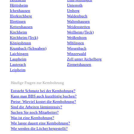
Holzheim
Ulm-Wiblingen
Hüttisheim
Unterroth
Ichenhausen
Ursberg
Illerkirchberg
Waldenbuch
Illertissen
Waltenhausen
Kettershausen
Weidenstetten
Kirchheim
Weilheim (Teck)
Kirchheim (Teck)
Weißenhorn
Königsbrunn
Wiblingen
Krumbach (Schwaben)
Wiesenbach
Laichingen
Winzerwald
Laupheim
Zell unter Aichelberg
Lauterach
Ziemetshausen
Leipheim
Häufige Fragen zur Kernbohrung
Entsteht Schmutz bei der Kernbohrung?
Kann man BBS auch kurzfristig buchen?
Preise: Wieviel kostet die Kernbohrung?
Sind die Arbeiten lärmintensiv?
Suchen Sie noch Mitarbeiter?
Was ist eine Kernbohrung?
Wie lange dauert eine Kernbohrung?
Wie werden die Löcher hergestellt?