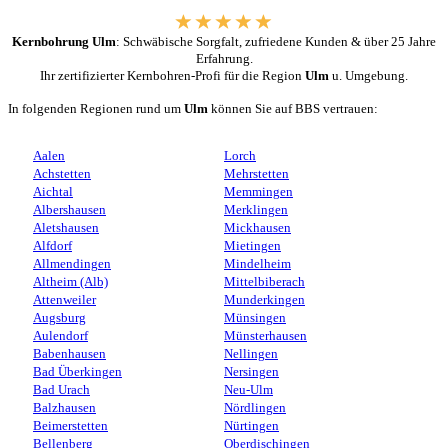
Kernbohrung Ulm
: Schwäbische Sorgfalt, zufriedene Kunden & über 25 Jahre
Erfahrung.
Ihr zertifizierter Kernbohren-Profi für die Region
Ulm
u. Umgebung.
In folgenden Regionen rund um
Ulm
können Sie auf BBS vertrauen:
Aalen
Lorch
Achstetten
Mehrstetten
Aichtal
Memmingen
Albershausen
Merklingen
Aletshausen
Mickhausen
Alfdorf
Mietingen
Allmendingen
Mindelheim
Altheim (Alb)
Mittelbiberach
Attenweiler
Munderkingen
Augsburg
Münsingen
Aulendorf
Münsterhausen
Babenhausen
Nellingen
Bad Überkingen
Nersingen
Bad Urach
Neu-Ulm
Balzhausen
Nördlingen
Beimerstetten
Nürtingen
Bellenberg
Oberdischingen