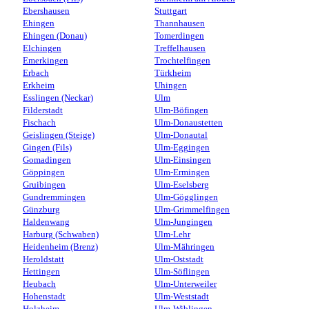
Ebershausen
Stuttgart
Ehingen
Thannhausen
Ehingen (Donau)
Tomerdingen
Elchingen
Treffelhausen
Emerkingen
Trochtelfingen
Erbach
Türkheim
Erkheim
Uhingen
Esslingen (Neckar)
Ulm
Filderstadt
Ulm-Böfingen
Fischach
Ulm-Donaustetten
Geislingen (Steige)
Ulm-Donautal
Gingen (Fils)
Ulm-Eggingen
Gomadingen
Ulm-Einsingen
Göppingen
Ulm-Ermingen
Gruibingen
Ulm-Eselsberg
Gundremmingen
Ulm-Gögglingen
Günzburg
Ulm-Grimmelfingen
Haldenwang
Ulm-Jungingen
Harburg (Schwaben)
Ulm-Lehr
Heidenheim (Brenz)
Ulm-Mähringen
Heroldstatt
Ulm-Oststadt
Hettingen
Ulm-Söflingen
Heubach
Ulm-Unterweiler
Hohenstadt
Ulm-Weststadt