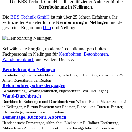
Die BBS Technik GmbH ist Ihr zertifizierter Anbieter für die
Kernbohrung in Nellingen
.
Die
BBS Technik GmbH
ist mit über 25 Jahren Erfahrung Ihr
zertifizierter
Anbieter für die
Kernbohrung
in
Nellingen
und der
gesamten Region um
Ulm
und Nellingen.
Schwäbische Sorgfalt, moderne Technik und geschultes
Fachpersonal
in Nellingen für
Kernbohren, Betonbohren,
Wanddurchbruch
und weitere Dienste.
Kernbohrung in Nellingen
Kernbohrung bzw. Kernlochbohrung in Nellingen + 200km, seit mehr als 25
Jahren Expertise in der Region
Beton bohren, schneiden, sägen
Betonbohrung, Betonsägearbeiten, Fugenschnitt uvm. (Nellingen)
Wand-Durchbruch
Durchbruch: Bohrungen und Durchbruch von Wände, Beton, Mauer, Stein u.ä
in Nellingen, z.B. zum Erweitern von Räumen, Einbau von Türen u. Fenster,
Klimaanlage, Kamin-Einbau u. weitere
Demontage, Rückbau, Abbruch
Handabbruch: Demontage, Abbruch u. Rückbau, z.B. Balkon-Entfernung,
Abbruch von Anbauten, Treppe entfernen u. handgeführter Abbruch in