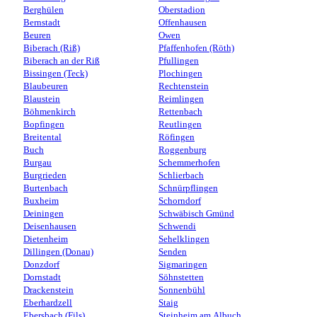
Berghülen
Oberstadion
Bernstadt
Offenhausen
Beuren
Owen
Biberach (Riß)
Pfaffenhofen (Röth)
Biberach an der Riß
Pfullingen
Bissingen (Teck)
Plochingen
Blaubeuren
Rechtenstein
Blaustein
Reimlingen
Böhmenkirch
Rettenbach
Bopfingen
Reutlingen
Breitental
Röfingen
Buch
Roggenburg
Burgau
Schemmerhofen
Burgrieden
Schlierbach
Burtenbach
Schnürpflingen
Buxheim
Schorndorf
Deiningen
Schwäbisch Gmünd
Deisenhausen
Schwendi
Dietenheim
Sehelklingen
Dillingen (Donau)
Senden
Donzdorf
Sigmaringen
Dornstadt
Söhnstetten
Drackenstein
Sonnenbühl
Eberhardzell
Staig
Ebersbach (Fils)
Steinheim am Albuch