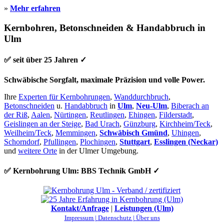
»
Mehr erfahren
Kernbohren, Betonschneiden & Handabbruch in
Ulm
✅ seit über 25 Jahren ✓
Schwäbische Sorgfalt, maximale Präzision und volle Power.
Ihre
Experten für Kernbohrungen
,
Wanddurchbruch
,
Betonschneiden
u.
Handabbruch
in
Ulm
,
Neu-Ulm
,
Biberach an
der Riß
,
Aalen
,
Nürtingen
,
Reutlingen
,
Ehingen
,
Filderstadt
,
Geislingen an der Steige
,
Bad Urach
,
Günzburg
,
Kirchheim/Teck
,
Weilheim/Teck
,
Memmingen
,
Schwäbisch Gmünd
,
Uhingen
,
Schorndorf
,
Pfullingen
,
Plochingen
,
Stuttgart
,
Esslingen (Neckar)
und
weitere Orte
in der Ulmer Umgebung.
✅ Kernbohrung Ulm: BBS Technik GmbH ✓
Kontakt/Anfrage
|
Leistungen (Ulm)
Impressum |
Datenschutz |
Über uns