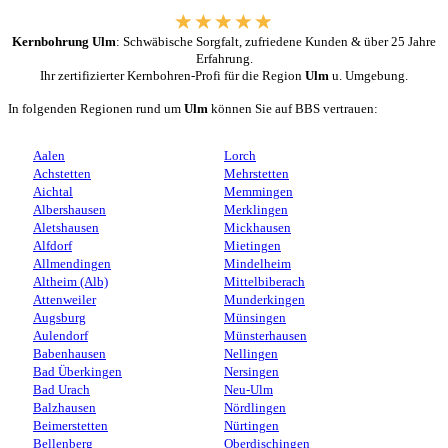
Kernbohrung Ulm
: Schwäbische Sorgfalt, zufriedene Kunden & über 25 Jahre
Erfahrung.
Ihr zertifizierter Kernbohren-Profi für die Region
Ulm
u. Umgebung.
In folgenden Regionen rund um
Ulm
können Sie auf BBS vertrauen:
Aalen
Lorch
Achstetten
Mehrstetten
Aichtal
Memmingen
Albershausen
Merklingen
Aletshausen
Mickhausen
Alfdorf
Mietingen
Allmendingen
Mindelheim
Altheim (Alb)
Mittelbiberach
Attenweiler
Munderkingen
Augsburg
Münsingen
Aulendorf
Münsterhausen
Babenhausen
Nellingen
Bad Überkingen
Nersingen
Bad Urach
Neu-Ulm
Balzhausen
Nördlingen
Beimerstetten
Nürtingen
Bellenberg
Oberdischingen