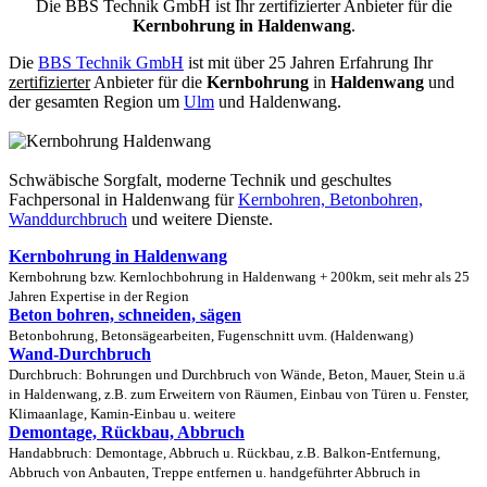
Die BBS Technik GmbH ist Ihr zertifizierter Anbieter für die
Kernbohrung in Haldenwang
.
Die
BBS Technik GmbH
ist mit über 25 Jahren Erfahrung Ihr
zertifizierter
Anbieter für die
Kernbohrung
in
Haldenwang
und
der gesamten Region um
Ulm
und Haldenwang.
Schwäbische Sorgfalt, moderne Technik und geschultes
Fachpersonal
in Haldenwang für
Kernbohren, Betonbohren,
Wanddurchbruch
und weitere Dienste.
Kernbohrung in Haldenwang
Kernbohrung bzw. Kernlochbohrung in Haldenwang + 200km, seit mehr als 25
Jahren Expertise in der Region
Beton bohren, schneiden, sägen
Betonbohrung, Betonsägearbeiten, Fugenschnitt uvm. (Haldenwang)
Wand-Durchbruch
Durchbruch: Bohrungen und Durchbruch von Wände, Beton, Mauer, Stein u.ä
in Haldenwang, z.B. zum Erweitern von Räumen, Einbau von Türen u. Fenster,
Klimaanlage, Kamin-Einbau u. weitere
Demontage, Rückbau, Abbruch
Handabbruch: Demontage, Abbruch u. Rückbau, z.B. Balkon-Entfernung,
Abbruch von Anbauten, Treppe entfernen u. handgeführter Abbruch in