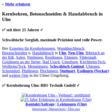
»
Mehr erfahren
Kernbohren, Betonschneiden & Handabbruch in
Ulm
✅ seit über 25 Jahren ✓
Schwäbische Sorgfalt, maximale Präzision und volle Power.
Ihre
Experten für Kernbohrungen
,
Wanddurchbruch
,
Betonschneiden
u.
Handabbruch
in
Ulm
,
Neu-Ulm
,
Biberach an
der Riß
,
Aalen
,
Nürtingen
,
Reutlingen
,
Ehingen
,
Filderstadt
,
Geislingen an der Steige
,
Bad Urach
,
Günzburg
,
Kirchheim/Teck
,
Weilheim/Teck
,
Memmingen
,
Schwäbisch Gmünd
,
Uhingen
,
Schorndorf
,
Pfullingen
,
Plochingen
,
Stuttgart
,
Esslingen (Neckar)
und
weitere Orte
in der Ulmer Umgebung.
✅ Kernbohrung Ulm: BBS Technik GmbH ✓
Kontakt/Anfrage
|
Leistungen (Ulm)
Impressum |
Datenschutz |
Über uns