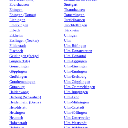
Ebershausen
Stuttgart
Ehingen
Thannhausen
Ehingen (Donau)
Tomerdingen
Elchingen
Treffelhausen
Emerkingen
Trochtelfingen
Erbach
Türkheim
Erkheim
Uhingen
Esslingen (Neckar)
Ulm
Filderstadt
Ulm-Böfingen
Fischach
Ulm-Donaustetten
Geislingen (Steige)
Ulm-Donautal
Gingen (Fils)
Ulm-Eggingen
Gomadingen
Ulm-Einsingen
Göppingen
Ulm-Ermingen
Gruibingen
Ulm-Eselsberg
Gundremmingen
Ulm-Gögglingen
Günzburg
Ulm-Grimmelfingen
Haldenwang
Ulm-Jungingen
Harburg (Schwaben)
Ulm-Lehr
Heidenheim (Brenz)
Ulm-Mähringen
Heroldstatt
Ulm-Oststadt
Hettingen
Ulm-Söflingen
Heubach
Ulm-Unterweiler
Hohenstadt
Ulm-Weststadt