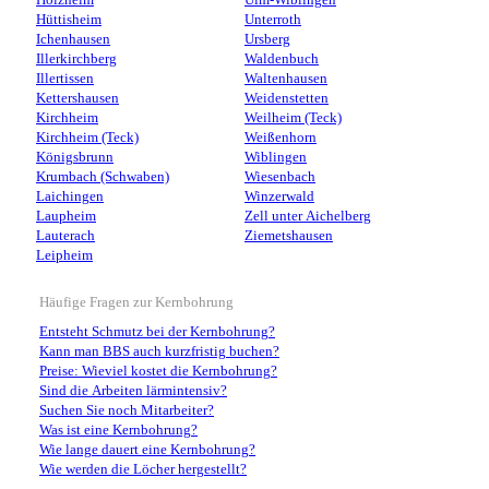
Holzheim
Ulm-Wiblingen
Hüttisheim
Unterroth
Ichenhausen
Ursberg
Illerkirchberg
Waldenbuch
Illertissen
Waltenhausen
Kettershausen
Weidenstetten
Kirchheim
Weilheim (Teck)
Kirchheim (Teck)
Weißenhorn
Königsbrunn
Wiblingen
Krumbach (Schwaben)
Wiesenbach
Laichingen
Winzerwald
Laupheim
Zell unter Aichelberg
Lauterach
Ziemetshausen
Leipheim
Häufige Fragen zur Kernbohrung
Entsteht Schmutz bei der Kernbohrung?
Kann man BBS auch kurzfristig buchen?
Preise: Wieviel kostet die Kernbohrung?
Sind die Arbeiten lärmintensiv?
Suchen Sie noch Mitarbeiter?
Was ist eine Kernbohrung?
Wie lange dauert eine Kernbohrung?
Wie werden die Löcher hergestellt?