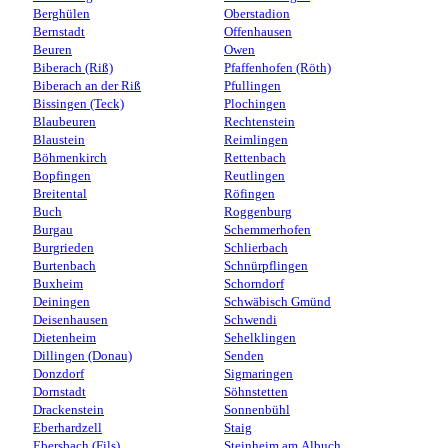
Berghülen
Oberstadion
Bernstadt
Offenhausen
Beuren
Owen
Biberach (Riß)
Pfaffenhofen (Röth)
Biberach an der Riß
Pfullingen
Bissingen (Teck)
Plochingen
Blaubeuren
Rechtenstein
Blaustein
Reimlingen
Böhmenkirch
Rettenbach
Bopfingen
Reutlingen
Breitental
Röfingen
Buch
Roggenburg
Burgau
Schemmerhofen
Burgrieden
Schlierbach
Burtenbach
Schnürpflingen
Buxheim
Schorndorf
Deiningen
Schwäbisch Gmünd
Deisenhausen
Schwendi
Dietenheim
Sehelklingen
Dillingen (Donau)
Senden
Donzdorf
Sigmaringen
Dornstadt
Söhnstetten
Drackenstein
Sonnenbühl
Eberhardzell
Staig
Ebersbach (Fils)
Steinheim am Albuch