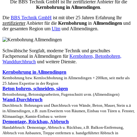
Die BBS Technik GmbH ist Ihr zertifizierter Anbieter für die
Kernbohrung in Allmendingen
.
Die
BBS Technik GmbH
ist mit über 25 Jahren Erfahrung Ihr
zertifizierter
Anbieter für die
Kernbohrung
in
Allmendingen
und
der gesamten Region um
Ulm
und Allmendingen.
Schwäbische Sorgfalt, moderne Technik und geschultes
Fachpersonal
in Allmendingen für
Kernbohren, Betonbohren,
Wanddurchbruch
und weitere Dienste.
Kernbohrung in Allmendingen
Kernbohrung bzw. Kernlochbohrung in Allmendingen + 200km, seit mehr als
25 Jahren Expertise in der Region
Beton bohren, schneiden, sägen
Betonbohrung, Betonsägearbeiten, Fugenschnitt uvm. (Allmendingen)
Wand-Durchbruch
Durchbruch: Bohrungen und Durchbruch von Wände, Beton, Mauer, Stein u.ä
in Allmendingen, z.B. zum Erweitern von Räumen, Einbau von Türen u. Fenster,
Klimaanlage, Kamin-Einbau u. weitere
Demontage, Rückbau, Abbruch
Handabbruch: Demontage, Abbruch u. Rückbau, z.B. Balkon-Entfernung,
Abbruch von Anbauten, Treppe entfernen u. handgeführter Abbruch in