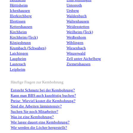
Holzheim
Ulm-Wiblingen
Hüttisheim
Unterroth
Ichenhausen
Ursberg
Illerkirchberg
Waldenbuch
Illertissen
Waltenhausen
Kettershausen
Weidenstetten
Kirchheim
Weilheim (Teck)
Kirchheim (Teck)
Weißenhorn
Königsbrunn
Wiblingen
Krumbach (Schwaben)
Wiesenbach
Laichingen
Winzerwald
Laupheim
Zell unter Aichelberg
Lauterach
Ziemetshausen
Leipheim
Häufige Fragen zur Kernbohrung
Entsteht Schmutz bei der Kernbohrung?
Kann man BBS auch kurzfristig buchen?
Preise: Wieviel kostet die Kernbohrung?
Sind die Arbeiten lärmintensiv?
Suchen Sie noch Mitarbeiter?
Was ist eine Kernbohrung?
Wie lange dauert eine Kernbohrung?
Wie werden die Löcher hergestellt?