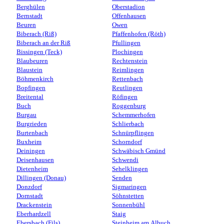
Berghülen
Oberstadion
Bernstadt
Offenhausen
Beuren
Owen
Biberach (Riß)
Pfaffenhofen (Röth)
Biberach an der Riß
Pfullingen
Bissingen (Teck)
Plochingen
Blaubeuren
Rechtenstein
Blaustein
Reimlingen
Böhmenkirch
Rettenbach
Bopfingen
Reutlingen
Breitental
Röfingen
Buch
Roggenburg
Burgau
Schemmerhofen
Burgrieden
Schlierbach
Burtenbach
Schnürpflingen
Buxheim
Schorndorf
Deiningen
Schwäbisch Gmünd
Deisenhausen
Schwendi
Dietenheim
Sehelklingen
Dillingen (Donau)
Senden
Donzdorf
Sigmaringen
Dornstadt
Söhnstetten
Drackenstein
Sonnenbühl
Eberhardzell
Staig
Ebersbach (Fils)
Steinheim am Albuch