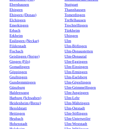
Ebershausen
Stuttgart
Ehingen
Thannhausen
Ehingen (Donau)
Tomerdingen
Elchingen
Treffelhausen
Emerkingen
Trochtelfingen
Erbach
Türkheim
Erkheim
Uhingen
Esslingen (Neckar)
Ulm
Filderstadt
Ulm-Böfingen
Fischach
Ulm-Donaustetten
Geislingen (Steige)
Ulm-Donautal
Gingen (Fils)
Ulm-Eggingen
Gomadingen
Ulm-Einsingen
Göppingen
Ulm-Ermingen
Gruibingen
Ulm-Eselsberg
Gundremmingen
Ulm-Gögglingen
Günzburg
Ulm-Grimmelfingen
Haldenwang
Ulm-Jungingen
Harburg (Schwaben)
Ulm-Lehr
Heidenheim (Brenz)
Ulm-Mähringen
Heroldstatt
Ulm-Oststadt
Hettingen
Ulm-Söflingen
Heubach
Ulm-Unterweiler
Hohenstadt
Ulm-Weststadt