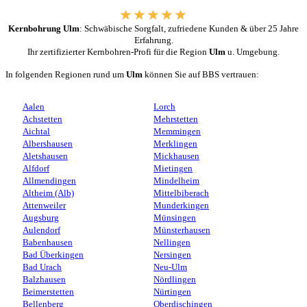
Kernbohrung Ulm
: Schwäbische Sorgfalt, zufriedene Kunden & über 25 Jahre
Erfahrung.
Ihr zertifizierter Kernbohren-Profi für die Region
Ulm
u. Umgebung.
In folgenden Regionen rund um
Ulm
können Sie auf BBS vertrauen:
Aalen
Lorch
Achstetten
Mehrstetten
Aichtal
Memmingen
Albershausen
Merklingen
Aletshausen
Mickhausen
Alfdorf
Mietingen
Allmendingen
Mindelheim
Altheim (Alb)
Mittelbiberach
Attenweiler
Munderkingen
Augsburg
Münsingen
Aulendorf
Münsterhausen
Babenhausen
Nellingen
Bad Überkingen
Nersingen
Bad Urach
Neu-Ulm
Balzhausen
Nördlingen
Beimerstetten
Nürtingen
Bellenberg
Oberdischingen