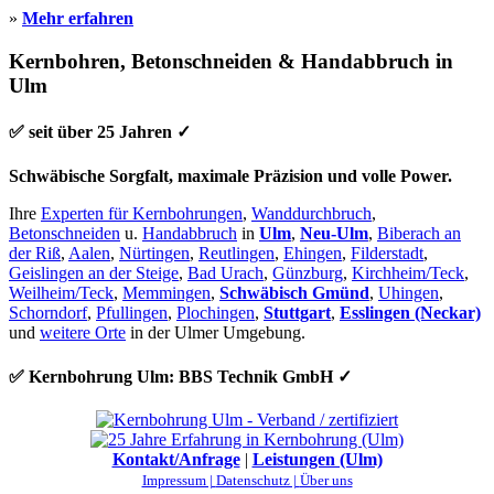
»
Mehr erfahren
Kernbohren, Betonschneiden & Handabbruch in
Ulm
✅ seit über 25 Jahren ✓
Schwäbische Sorgfalt, maximale Präzision und volle Power.
Ihre
Experten für Kernbohrungen
,
Wanddurchbruch
,
Betonschneiden
u.
Handabbruch
in
Ulm
,
Neu-Ulm
,
Biberach an
der Riß
,
Aalen
,
Nürtingen
,
Reutlingen
,
Ehingen
,
Filderstadt
,
Geislingen an der Steige
,
Bad Urach
,
Günzburg
,
Kirchheim/Teck
,
Weilheim/Teck
,
Memmingen
,
Schwäbisch Gmünd
,
Uhingen
,
Schorndorf
,
Pfullingen
,
Plochingen
,
Stuttgart
,
Esslingen (Neckar)
und
weitere Orte
in der Ulmer Umgebung.
✅ Kernbohrung Ulm: BBS Technik GmbH ✓
Kontakt/Anfrage
|
Leistungen (Ulm)
Impressum |
Datenschutz |
Über uns