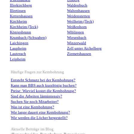
Ichenhausen
Ursberg
Illerkirchberg
Waldenbuch
Illertissen
Waltenhausen
Kettershausen
Weidenstetten
Kirchheim
Weilheim (Teck)
Kirchheim (Teck)
Weißenhorn
Königsbrunn
Wiblingen
Krumbach (Schwaben)
Wiesenbach
Laichingen
Winzerwald
Laupheim
Zell unter Aichelberg
Lauterach
Ziemetshausen
Leipheim
Häufige Fragen zur Kernbohrung
Entsteht Schmutz bei der Kernbohrung?
Kann man BBS auch kurzfristig buchen?
Preise: Wieviel kostet die Kernbohrung?
Sind die Arbeiten lärmintensiv?
Suchen Sie noch Mitarbeiter?
Was ist eine Kernbohrung?
Wie lange dauert eine Kernbohrung?
Wie werden die Löcher hergestellt?
Aktuelle Beiträge im Blog