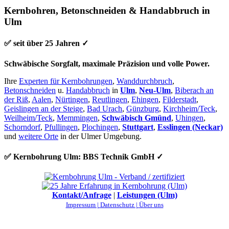
Kernbohren, Betonschneiden & Handabbruch in
Ulm
✅ seit über 25 Jahren ✓
Schwäbische Sorgfalt, maximale Präzision und volle Power.
Ihre
Experten für Kernbohrungen
,
Wanddurchbruch
,
Betonschneiden
u.
Handabbruch
in
Ulm
,
Neu-Ulm
,
Biberach an
der Riß
,
Aalen
,
Nürtingen
,
Reutlingen
,
Ehingen
,
Filderstadt
,
Geislingen an der Steige
,
Bad Urach
,
Günzburg
,
Kirchheim/Teck
,
Weilheim/Teck
,
Memmingen
,
Schwäbisch Gmünd
,
Uhingen
,
Schorndorf
,
Pfullingen
,
Plochingen
,
Stuttgart
,
Esslingen (Neckar)
und
weitere Orte
in der Ulmer Umgebung.
✅ Kernbohrung Ulm: BBS Technik GmbH ✓
Kontakt/Anfrage
|
Leistungen (Ulm)
Impressum |
Datenschutz |
Über uns