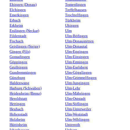
Ehingen (Donau)
Tomerdingen
Elchingen
Treffelhausen
Emerkingen
Trochtelfingen
Erbach
Türkheim
Erkheim
Uhingen
Esslingen (Neckar)
Ulm
Filderstadt
Ulm-Böfingen
Fischach
Ulm-Donaustetten
Geislingen (Steige)
Ulm-Donautal
Gingen (Fils)
Ulm-Eggingen
Gomadingen
Ulm-Einsingen
Göppingen
Ulm-Ermingen
Gruibingen
Ulm-Eselsberg
Gundremmingen
Ulm-Gögglingen
Günzburg
Ulm-Grimmelfingen
Haldenwang
Ulm-Jungingen
Harburg (Schwaben)
Ulm-Lehr
Heidenheim (Brenz)
Ulm-Mähringen
Heroldstatt
Ulm-Oststadt
Hettingen
Ulm-Söflingen
Heubach
Ulm-Unterweiler
Hohenstadt
Ulm-Weststadt
Holzheim
Ulm-Wiblingen
Hüttisheim
Unterroth