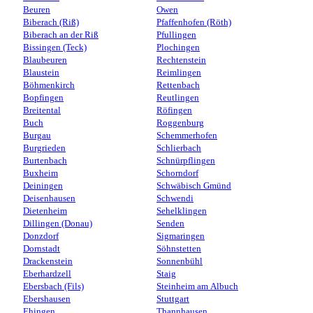
Beuren
Owen
Biberach (Riß)
Pfaffenhofen (Röth)
Biberach an der Riß
Pfullingen
Bissingen (Teck)
Plochingen
Blaubeuren
Rechtenstein
Blaustein
Reimlingen
Böhmenkirch
Rettenbach
Bopfingen
Reutlingen
Breitental
Röfingen
Buch
Roggenburg
Burgau
Schemmerhofen
Burgrieden
Schlierbach
Burtenbach
Schnürpflingen
Buxheim
Schorndorf
Deiningen
Schwäbisch Gmünd
Deisenhausen
Schwendi
Dietenheim
Sehelklingen
Dillingen (Donau)
Senden
Donzdorf
Sigmaringen
Dornstadt
Söhnstetten
Drackenstein
Sonnenbühl
Eberhardzell
Staig
Ebersbach (Fils)
Steinheim am Albuch
Ebershausen
Stuttgart
Ehingen
Thannhausen