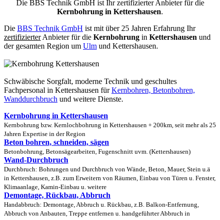
Die BBS Technik GmbH ist Ihr zertifizierter Anbieter für die
Kernbohrung in Kettershausen
.
Die
BBS Technik GmbH
ist mit über 25 Jahren Erfahrung Ihr
zertifizierter
Anbieter für die
Kernbohrung
in
Kettershausen
und
der gesamten Region um
Ulm
und Kettershausen.
Schwäbische Sorgfalt, moderne Technik und geschultes
Fachpersonal
in Kettershausen für
Kernbohren, Betonbohren,
Wanddurchbruch
und weitere Dienste.
Kernbohrung in Kettershausen
Kernbohrung bzw. Kernlochbohrung in Kettershausen + 200km, seit mehr als 25
Jahren Expertise in der Region
Beton bohren, schneiden, sägen
Betonbohrung, Betonsägearbeiten, Fugenschnitt uvm. (Kettershausen)
Wand-Durchbruch
Durchbruch: Bohrungen und Durchbruch von Wände, Beton, Mauer, Stein u.ä
in Kettershausen, z.B. zum Erweitern von Räumen, Einbau von Türen u. Fenster,
Klimaanlage, Kamin-Einbau u. weitere
Demontage, Rückbau, Abbruch
Handabbruch: Demontage, Abbruch u. Rückbau, z.B. Balkon-Entfernung,
Abbruch von Anbauten, Treppe entfernen u. handgeführter Abbruch in