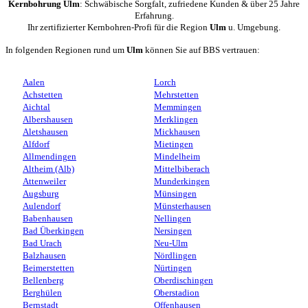
Kernbohrung Ulm
: Schwäbische Sorgfalt, zufriedene Kunden & über 25 Jahre
Erfahrung.
Ihr zertifizierter Kernbohren-Profi für die Region
Ulm
u. Umgebung.
In folgenden Regionen rund um
Ulm
können Sie auf BBS vertrauen:
Aalen
Lorch
Achstetten
Mehrstetten
Aichtal
Memmingen
Albershausen
Merklingen
Aletshausen
Mickhausen
Alfdorf
Mietingen
Allmendingen
Mindelheim
Altheim (Alb)
Mittelbiberach
Attenweiler
Munderkingen
Augsburg
Münsingen
Aulendorf
Münsterhausen
Babenhausen
Nellingen
Bad Überkingen
Nersingen
Bad Urach
Neu-Ulm
Balzhausen
Nördlingen
Beimerstetten
Nürtingen
Bellenberg
Oberdischingen
Berghülen
Oberstadion
Bernstadt
Offenhausen